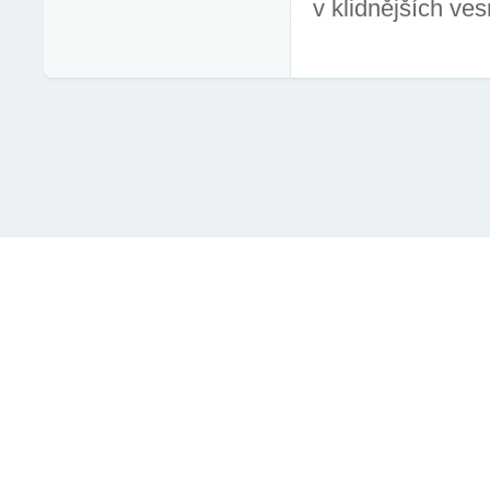
domy, vily, kance
nemovitosti v 
městech se snadno dostupnými institucemi a obchody, 
v klidnějších ve