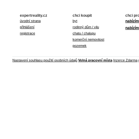
expertreality.cz
chci koupit
chci pr
úvodní strana
byt
nabízím
přihlášení
rodinný dům / vilu
nabízím
registrace
chatu / chalupu
komerční nemovitost
pozemek
Nastavení souhlasu použití osobních údajů
Volná pracovní místa
Inzerce Zdarma