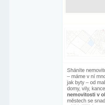
Sháníte nemovito
– máme v ní mnoh
jak byty – od ma