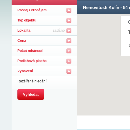
78
nabídek zobrazenýc
Prodej / Pronájem
Typ objektu
Lokalita
zadáno
T
Cena
Počet místností
Podlahová plocha
Vybavení
Rozšířené hledání