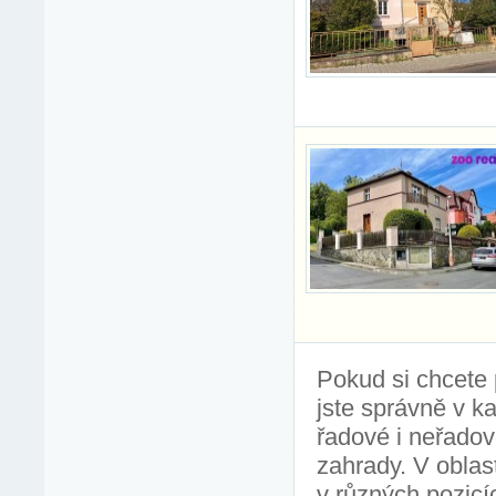
Pokud si chcete p
jste správně v ka
řadové i neřadov
zahrady. V oblas
v různých pozicí