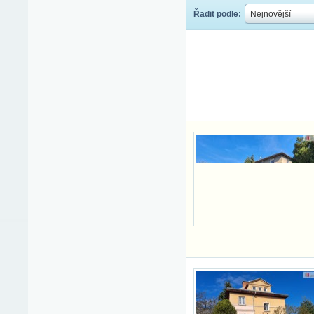
Řadit podle:
This
Nejnovější