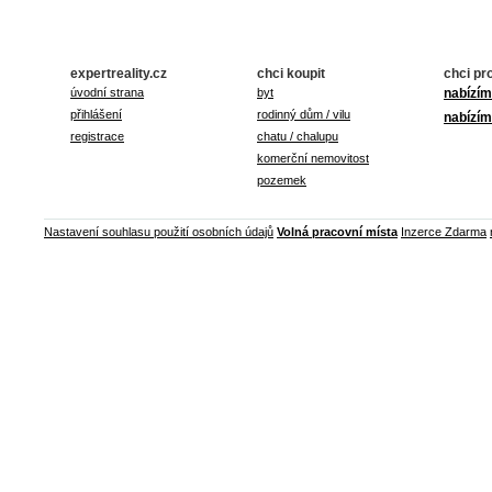
expertreality.cz
chci koupit
chci pr
úvodní strana
byt
nabízím
přihlášení
rodinný dům / vilu
nabízím
registrace
chatu / chalupu
komerční nemovitost
pozemek
Nastavení souhlasu použití osobních údajů
Volná pracovní místa
Inzerce Zdarma