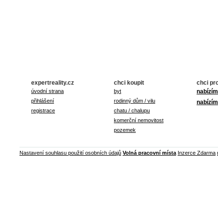
expertreality.cz
chci koupit
chci pr
úvodní strana
byt
nabízím
přihlášení
rodinný dům / vilu
nabízím
registrace
chatu / chalupu
komerční nemovitost
pozemek
Nastavení souhlasu použití osobních údajů
Volná pracovní místa
Inzerce Zdarma