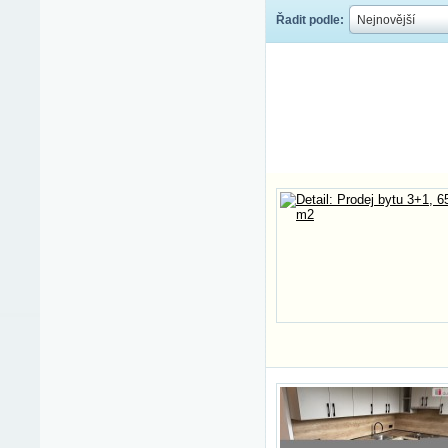
Řadit podle:
This
Nejnovější