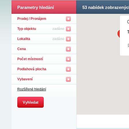
Parametry hledání
53
nabídek zobrazenýc
Prodej / Pronájem
Typ objektu
zadáno
T
Lokalita
zadáno
Cena
Počet místností
Podlahová plocha
Vybavení
Rozšířené hledání