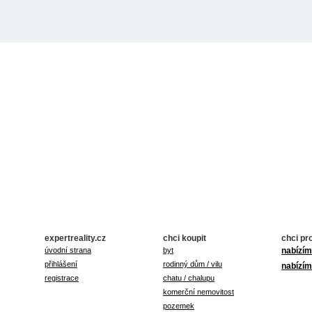
expertreality.cz
chci koupit
chci pr
úvodní strana
byt
nabízím
přihlášení
rodinný dům / vilu
nabízím
registrace
chatu / chalupu
komerční nemovitost
pozemek