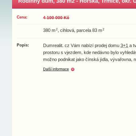
Rodinný dům, 380 m2 - Horská, Trmice, okr. Ú
Cena:
4 100 000 Kč
2
2
380 m
, cihlová, parcela 83 m
Popis:
Dumrealit. cz Vám nabízí prodej domu
3+1
a t
prostoru s vjezdem, kde nedávno bylo vyhledáv
možno podnikat jako čínská jídla, vývařovna,
Další informace