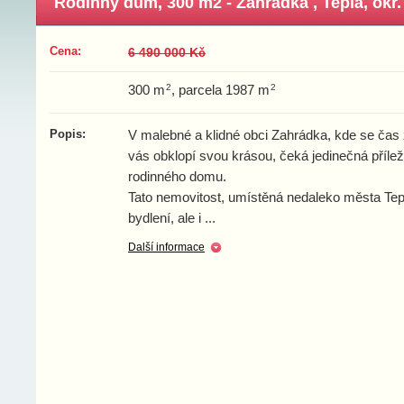
Rodinný dům, 300 m2 - Zahrádka , Teplá, okr. 
Cena:
6 490 000 Kč
2
2
300 m
, parcela 1987 m
Popis:
V malebné a klidné obci Zahrádka, kde se čas z
vás obklopí svou krásou, čeká jedinečná příleži
rodinného domu.
Tato nemovitost, umístěná nedaleko města Tepl
bydlení, ale i
...
Další informace