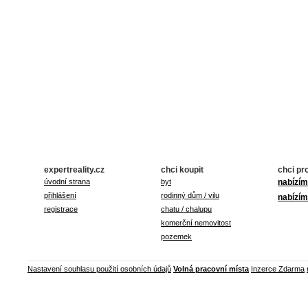
expertreality.cz
chci koupit
chci pr
úvodní strana
byt
nabízím
přihlášení
rodinný dům / vilu
nabízím
registrace
chatu / chalupu
komerční nemovitost
pozemek
Nastavení souhlasu použití osobních údajů
Volná pracovní místa
Inzerce Zdarma