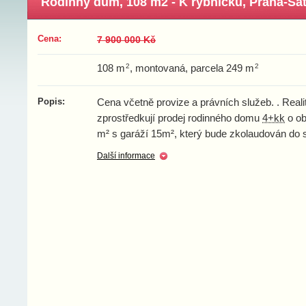
Rodinný dům, 108 m2 - K rybníčku, Praha-Satal
Cena:
7 900 000 Kč
2
2
108 m
, montovaná, parcela 249 m
Popis:
Cena včetně provize a právních služeb. . Real
zprostředkují prodej rodinného domu
4+kk
o ob
m² s garáží 15m², který bude zkolaudován do 
Další informace