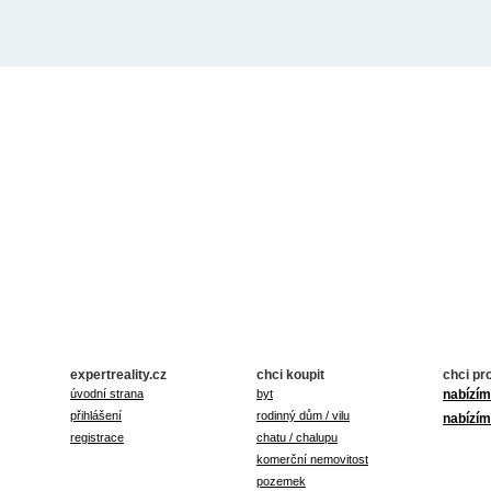
expertreality.cz
chci koupit
chci pr
úvodní strana
byt
nabízím
přihlášení
rodinný dům / vilu
nabízím
registrace
chatu / chalupu
komerční nemovitost
pozemek