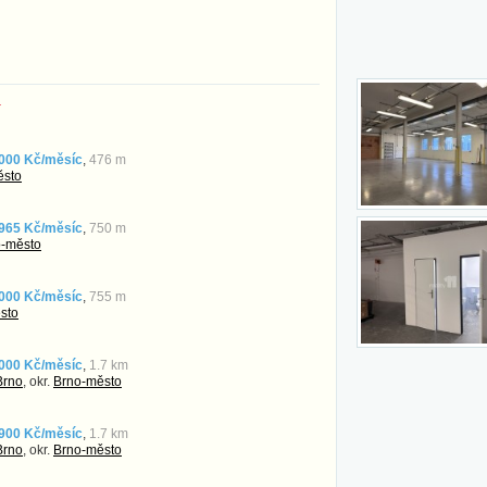
í
000 Kč/měsíc
,
476 m
ěsto
965 Kč/měsíc
,
750 m
o-město
000 Kč/měsíc
,
755 m
sto
000 Kč/měsíc
,
1.7 km
Brno
, okr.
Brno-město
900 Kč/měsíc
,
1.7 km
Brno
, okr.
Brno-město