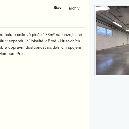
Stav:
archiv
u halu o celkové ploše 173m² nacházející se
lu v expandující lokalitě v Brně - Husovicích
obrá dopravní dostupnost na dálniční spojení
 Olomouc. Pro
...