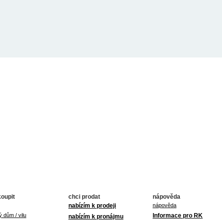
koupit
chci prodat
nápověda
nabízím k prodeji
nápověda
ý dům / vilu
Informace pro RK
nabízím k pronájmu