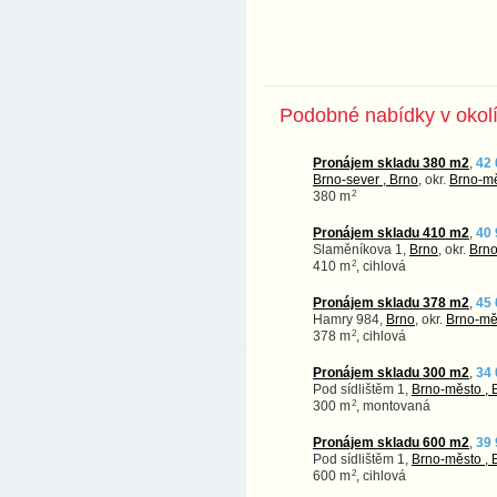
Podobné nabídky v okol
Pronájem skladu 380 m2
,
42 
Brno-sever , Brno
, okr.
Brno-m
2
380 m
Pronájem skladu 410 m2
,
40 
Slaměníkova 1,
Brno
, okr.
Brn
2
410 m
, cihlová
Pronájem skladu 378 m2
,
45 
Hamry 984,
Brno
, okr.
Brno-mě
2
378 m
, cihlová
Pronájem skladu 300 m2
,
34 
Pod sídlištěm 1,
Brno-město , 
2
300 m
, montovaná
Pronájem skladu 600 m2
,
39 
Pod sídlištěm 1,
Brno-město , 
2
600 m
, cihlová