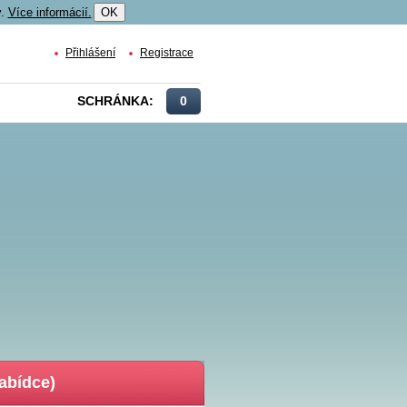
y.
Více informácií.
OK
Přihlášení
Registrace
SCHRÁNKA:
0
nabídce)