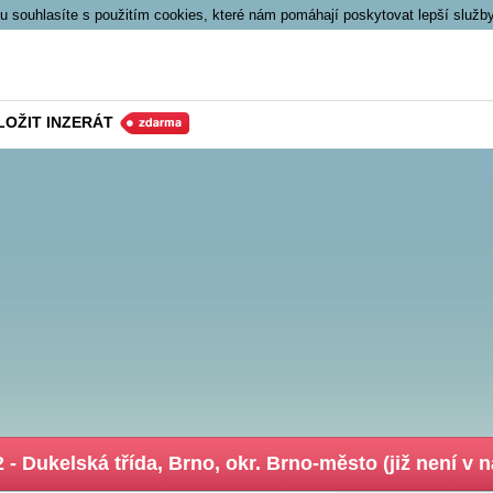
 souhlasíte s použitím cookies, které nám pomáhají poskytovat lepší služb
LOŽIT INZERÁT
- Dukelská třída, Brno, okr. Brno-město (již není v 