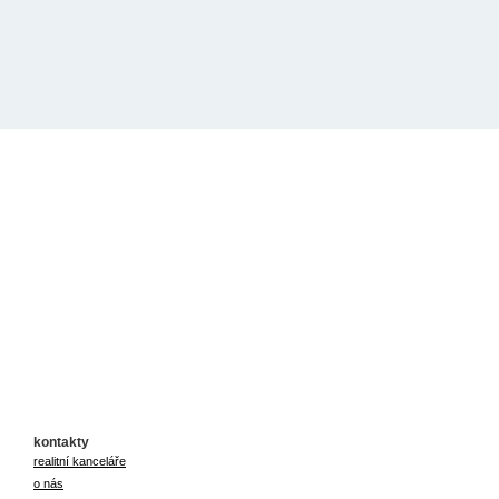
kontakty
realitní kanceláře
o nás