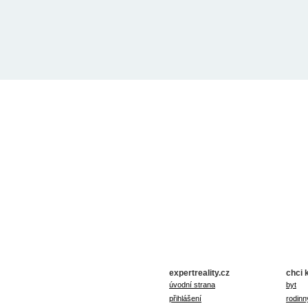
expertreality.cz
chci 
úvodní strana
byt
přihlášení
rodinn