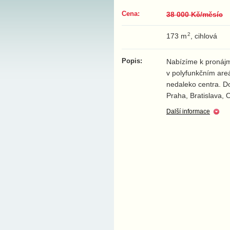
Cena:
38 000 Kč/měsíc
2
173 m
, cihlová
Popis:
Nabízíme k pronájm
v polyfunkčním areá
nedaleko centra. D
Praha, Bratislava,
Další informace