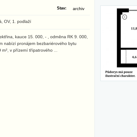
Stav:
archiv
vá, OV, 1. podlaží
ektřina, kauce 15. 000, - , odměna RK 9. 000,
Vám nabízí pronájem bezbariérového bytu
9 m², v přízemí třípatrového
...