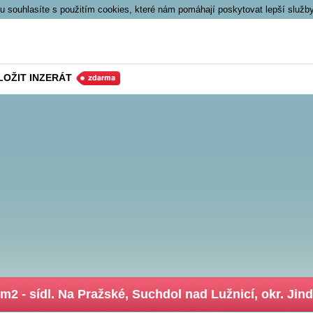
 souhlasíte s použitím cookies, které nám pomáhají poskytovat lepší služb
LOŽIT INZERÁT
2 - sídl. Na Pražské, Suchdol nad Lužnicí, okr. Jind