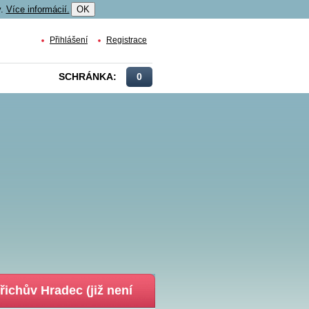
y.
Více informácií.
OK
Přihlášení
Registrace
SCHRÁNKA:
0
řichův Hradec (již není