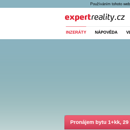
Používáním tohoto webu
Expert Reality
INZERÁTY
NÁPOVĚDA
V
Pronájem bytu 1+kk, 29 m
v nabídce)