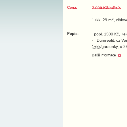
Cena:
7 000 Kč/měsíc
2
1+kk, 29 m
, cihlo
Popis:
+popl. 1500 Kč, +el
- . Dumrealit. cz 
1+kk
/garsonky, o 2
Další informace