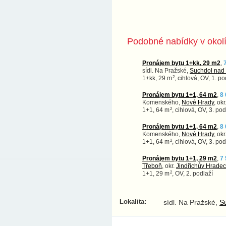
Podobné nabídky v okol
Pronájem bytu 1+kk, 29 m2
,
sídl. Na Pražské,
Suchdol nad 
2
1+kk, 29 m
, cihlová, OV, 1. po
Pronájem bytu 1+1, 64 m2
,
8
Komenského,
Nové Hrady
, okr
2
1+1, 64 m
, cihlová, OV, 3. pod
Pronájem bytu 1+1, 64 m2
,
8
Komenského,
Nové Hrady
, okr
2
1+1, 64 m
, cihlová, OV, 3. pod
Pronájem bytu 1+1, 29 m2
,
7
Třeboň
, okr.
Jindřichův Hradec
2
1+1, 29 m
, OV, 2. podlaží
Lokalita:
sídl. Na Pražské,
S