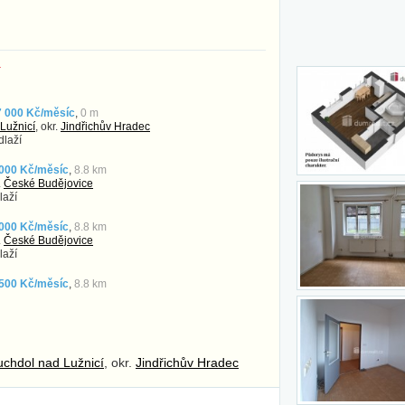
í
7 000 Kč/měsíc
,
0 m
Lužnicí
, okr.
Jindřichův Hradec
dlaží
 000 Kč/měsíc
,
8.8 km
.
České Budějovice
laží
 000 Kč/měsíc
,
8.8 km
.
České Budějovice
laží
 500 Kč/měsíc
,
8.8 km
uchdol nad Lužnicí
, okr.
Jindřichův Hradec