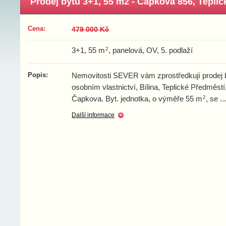
Prodej bytu 3+1, 55 m2 - Čapkova 856, Teplické
Cena:
479 000 Kč
2
3+1, 55 m
, panelová, OV, 5. podlaží
Popis:
Nemovitosti SEVER vám zprostředkují prodej
osobním vlastnictví, Bílina, Teplické Předměstí, 
2
Čapkova. Byt. jednotka, o výměře 55 m
, se
...
Další informace