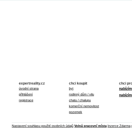
expertreality.cz
chci koupit
chci pr
úvodní strana
byt
nabízím
přihlášení
rodinný dům / vilu
nabízím
registrace
chatu / chalupu
komerční nemovitost
pozemek
Nastavení souhlasu použití osobních údajů
Volná pracovní místa
Inzerce Zdarma