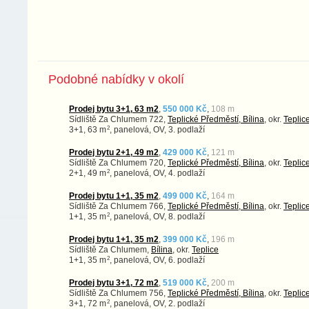
Podobné nabídky v okolí
Prodej bytu 3+1, 63 m2
,
550 000 Kč
,
108 m
Sídliště Za Chlumem 722,
Teplické Předměstí, Bílina
, okr.
Teplic
2
3+1, 63 m
, panelová, OV, 3. podlaží
Prodej bytu 2+1, 49 m2
,
429 000 Kč
,
121 m
Sídliště Za Chlumem 720,
Teplické Předměstí, Bílina
, okr.
Teplic
2
2+1, 49 m
, panelová, OV, 4. podlaží
Prodej bytu 1+1, 35 m2
,
499 000 Kč
,
164 m
Sídliště Za Chlumem 766,
Teplické Předměstí, Bílina
, okr.
Teplic
2
1+1, 35 m
, panelová, OV, 8. podlaží
Prodej bytu 1+1, 35 m2
,
399 000 Kč
,
196 m
Sídliště Za Chlumem,
Bílina
, okr.
Teplice
2
1+1, 35 m
, panelová, OV, 6. podlaží
Prodej bytu 3+1, 72 m2
,
519 000 Kč
,
200 m
Sídliště Za Chlumem 756,
Teplické Předměstí, Bílina
, okr.
Teplic
2
3+1, 72 m
, panelová, OV, 2. podlaží