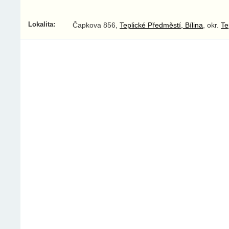
Lokalita:
Čapkova 856,
Teplické Předměstí, Bílina
, okr.
Te