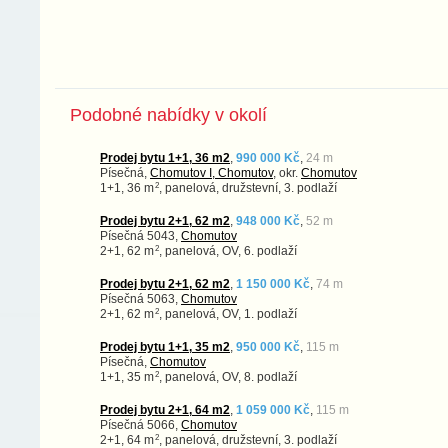
Podobné nabídky v okolí
Prodej bytu 1+1, 36 m2
,
990 000 Kč
,
24 m
Písečná,
Chomutov I, Chomutov
, okr.
Chomutov
2
1+1, 36 m
, panelová, družstevní, 3. podlaží
Prodej bytu 2+1, 62 m2
,
948 000 Kč
,
52 m
Písečná 5043,
Chomutov
2
2+1, 62 m
, panelová, OV, 6. podlaží
Prodej bytu 2+1, 62 m2
,
1 150 000 Kč
,
74 m
Písečná 5063,
Chomutov
2
2+1, 62 m
, panelová, OV, 1. podlaží
Prodej bytu 1+1, 35 m2
,
950 000 Kč
,
115 m
Písečná,
Chomutov
2
1+1, 35 m
, panelová, OV, 8. podlaží
Prodej bytu 2+1, 64 m2
,
1 059 000 Kč
,
115 m
Písečná 5066,
Chomutov
2
2+1, 64 m
, panelová, družstevní, 3. podlaží