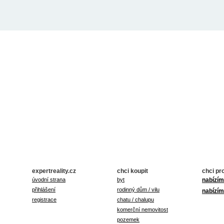
expertreality.cz
chci koupit
chci pr
úvodní strana
byt
nabízím
přihlášení
rodinný dům / vilu
nabízím
registrace
chatu / chalupu
komerční nemovitost
pozemek