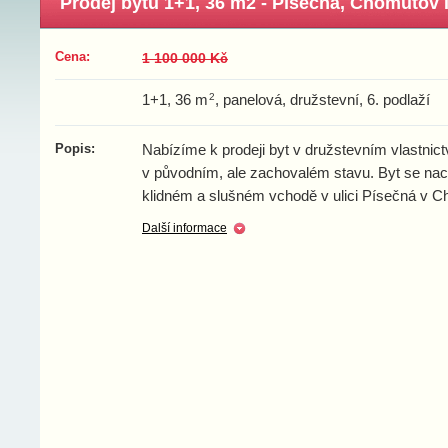
Prodej bytu 1+1, 36 m2 - Písečná, Chomutov I
Cena:
1 100 000 Kč
2
1+1, 36 m
, panelová, družstevní, 6. podlaží
Popis:
Nabízíme k prodeji byt v družstevním vlastnict
v původním, ale zachovalém stavu. Byt se nac
klidném a slušném vchodě v ulici Písečná v C
Další informace