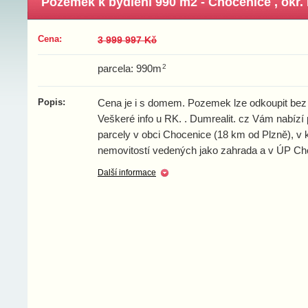
Pozemek k bydlení 990 m2 - Chocenice , okr. P
Cena:
3 999 997 Kč
2
parcela: 990m
Popis:
Cena je i s domem. Pozemek lze odkoupit be
Veškeré info u RK. . Dumrealit. cz Vám nabízí 
parcely v obci Chocenice (18 km od Plzně), v 
nemovitostí vedených jako zahrada a v ÚP C
Další informace