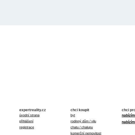
expertreality.cz
chci koupit
chci pr
úvodní strana
byt
nabízím
přihlášení
rodinný dům / vilu
nabízím
registrace
chatu / chalupu
komerční nemovitost