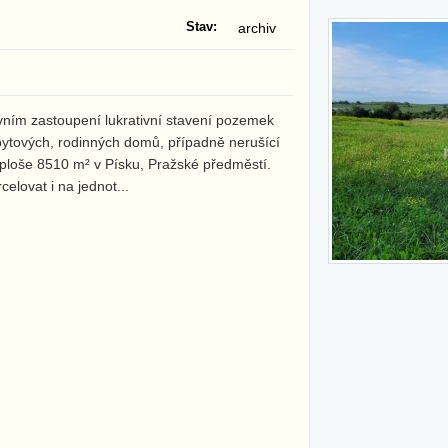
Stav:
archiv
vním zastoupení lukrativní stavení pozemek
bytových, rodinných domů, případně nerušící
ploše 8510 m² v Písku, Pražské předměstí.
elovat i na jednot
...