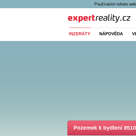
Používáním tohoto webu
Expert Reality
INZERÁTY
NÁPOVĚDA
V
Pozemek k bydlení 8510 