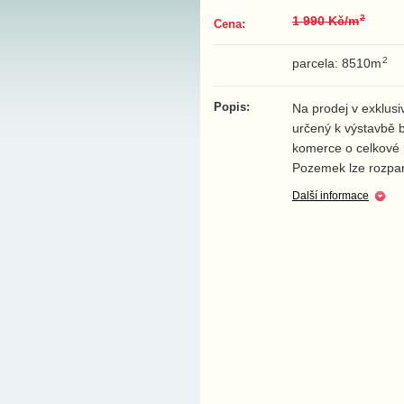
2
1 990 Kč/m
Cena:
2
parcela: 8510m
Popis:
Na prodej v exklusi
určený k výstavbě 
komerce o celkové 
Pozemek lze rozparc
Další informace