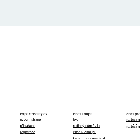
expertreality.cz
chci koupit
chci pr
úvodní strana
byt
nabízím
přihlášení
rodinný dům / vilu
nabízím
registrace
chatu / chalupu
komerční nemovitost