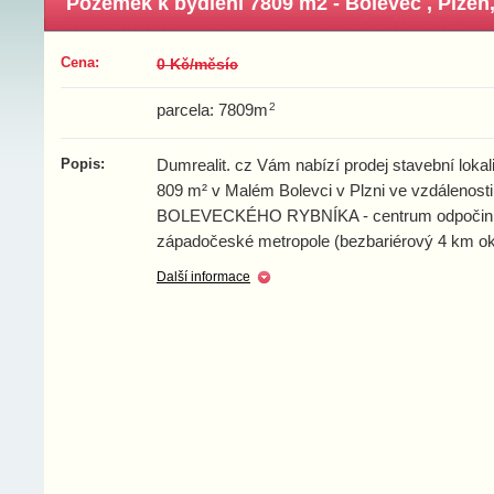
Pozemek k bydlení 7809 m2 - Bolevec , Plzeň, 
Cena:
0 Kč/měsíc
2
parcela: 7809m
Popis:
Dumrealit. cz Vám nabízí prodej stavební lokal
809 m² v Malém Bolevci v Plzni ve vzdálenost
BOLEVECKÉHO RYBNÍKA - centrum odpočink
západočeské metropole (bezbariérový 4 km ok
Další informace