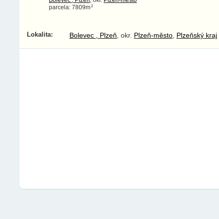
2
parcela: 7809m
Lokalita:
Bolevec , Plzeň
, okr.
Plzeň-město
,
Plzeňský kraj