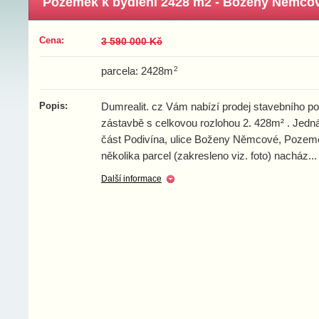
Pozemek k bydlení 2428 m2 - Boženy Němcové, 
Cena:
3 590 000 Kč
2
parcela: 2428m
Popis:
Dumrealit. cz Vám nabízí prodej stavebního 
zástavbě s celkovou rozlohou 2. 428m² . Jedná
část Podivína, ulice Boženy Němcové, Pozem
několika parcel (zakresleno viz. foto) nacház
...
Další informace