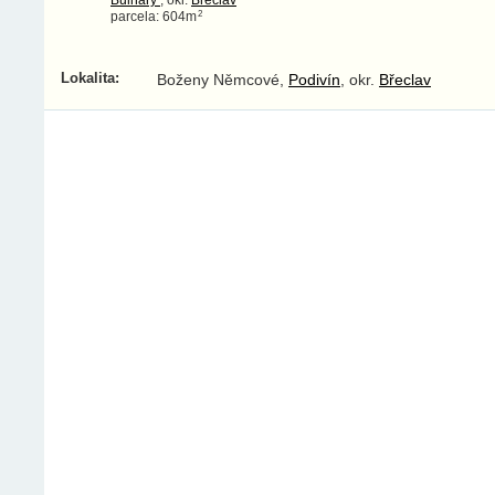
2
parcela: 604m
Lokalita:
Boženy Němcové,
Podivín
, okr.
Břeclav