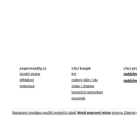
expertreality.cz
chci koupit
chci pr
úvodní strana
byt
nabízím
přihlášení
rodinný dům / vilu
nabízím
registrace
chatu / chalupu
komerční nemovitost
pozemek
Nastavení souhlasu použití osobních údajů
Volná pracovní místa
Inzerce Zdarma