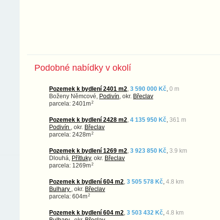
Podobné nabídky v okolí
Pozemek k bydlení 2401 m2
,
3 590 000 Kč
,
0 m
Boženy Němcové,
Podivín
, okr.
Břeclav
2
parcela: 2401m
Pozemek k bydlení 2428 m2
,
4 135 950 Kč
,
361 m
Podivín
, okr.
Břeclav
2
parcela: 2428m
Pozemek k bydlení 1269 m2
,
3 923 850 Kč
,
3.9 km
Dlouhá,
Přítluky
, okr.
Břeclav
2
parcela: 1269m
Pozemek k bydlení 604 m2
,
3 505 578 Kč
,
4.8 km
Bulhary
, okr.
Břeclav
2
parcela: 604m
Pozemek k bydlení 604 m2
,
3 503 432 Kč
,
4.8 km
Bulhary
, okr.
Břeclav